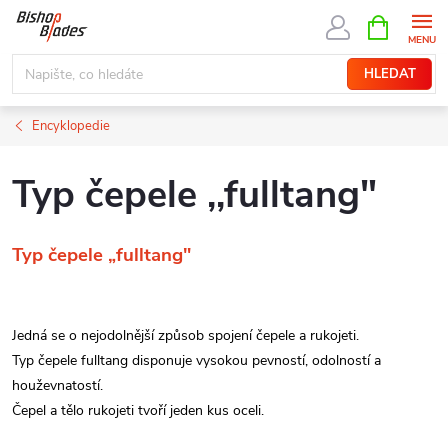
Přejít
NÁKUPNÍ
KOŠÍK
na
obsah
HLEDAT
Encyklopedie
Typ čepele ,,fulltang"
Typ čepele „fulltang"
Jedná se o nejodolnější způsob spojení čepele a rukojeti.
Typ čepele fulltang disponuje vysokou pevností, odolností a
houževnatostí.
Čepel a tělo rukojeti tvoří jeden kus oceli.