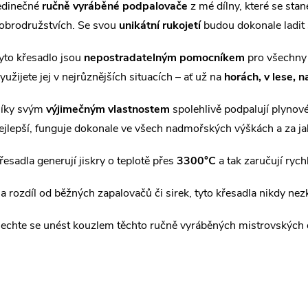
edinečné
ručně vyráběné podpalovače
z mé dílny, které se sta
obrodružstvích. Se svou
unikátní rukojetí
budou dokonale ladit 
yto křesadlo jsou
nepostradatelným pomocníkem
pro všechny 
yužijete jej v nejrůznějších situacích – ať už na
horách, v lese, 
íky svým
výjimečným vlastnostem
spolehlivě podpalují plynové 
ejlepší, funguje dokonale ve všech nadmořských výškách a za ja
řesadla generují jiskry o teplotě přes
3300°C
a tak zaručují rych
a rozdíl od běžných zapalovačů či sirek, tyto křesadla nikdy ne
echte se unést kouzlem těchto ručně vyráběných mistrovských dě