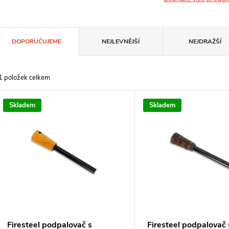
Ř
DOPORUČUJEME
NEJLEVNĚJŠÍ
NEJDRAŽŠÍ
a
1
položek celkem
z
V
Skladem
Skladem
e
ý
n
p
p
s
r
Firesteel podpalovač s
Firesteel podpalovač 