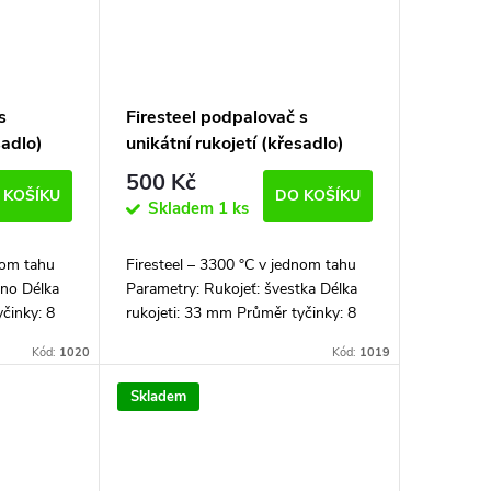
s
Firesteel podpalovač s
sadlo)
unikátní rukojetí (křesadlo)
500 Kč
 KOŠÍKU
DO KOŠÍKU
Skladem
1 ks
nom tahu
Firesteel – 3300 °C v jednom tahu
ano Délka
Parametry: Rukojeť: švestka Délka
činky: 8
rukojeti: 33 mm Průměr tyčinky: 8
mm
mm Celková délka: 102 mm
Kód:
1020
Kód:
1019
dávaný...
Firesteel podpalovač je dodávaný...
Skladem