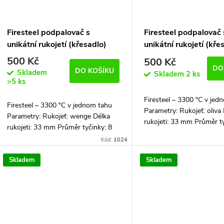
Firesteel podpalovač s
Firesteel podpalovač 
unikátní rukojetí (křesadlo)
unikátní rukojetí (kře
500 Kč
500 Kč
DO
DO KOŠÍKU
Skladem
Skladem
2 ks
>5 ks
Firesteel – 3300 °C v jed
Firesteel – 3300 °C v jednom tahu
Parametry: Rukojeť: oliva
Parametry: Rukojeť: wenge Délka
rukojeti: 33 mm Průměr ty
rukojeti: 33 mm Průměr tyčinky: 8
mm Celková délka: 102 
mm Celková délka: 102 mm
Kód:
1024
Firesteel podpalovač je do
Firesteel podpalovač je dodávaný i...
Skladem
Skladem