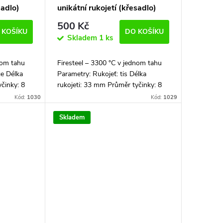
sadlo)
unikátní rukojetí (křesadlo)
500 Kč
 KOŠÍKU
DO KOŠÍKU
Skladem
1 ks
nom tahu
Firesteel – 3300 °C v jednom tahu
e Délka
Parametry: Rukojeť: tis Délka
činky: 8
rukojeti: 33 mm Průměr tyčinky: 8
mm
mm Celková délka: 102 mm
Kód:
1030
Kód:
1029
dávaný i...
Firesteel podpalovač je dodávaný i...
Skladem