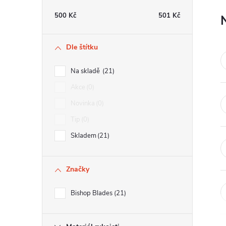
e
500
Kč
501
Kč
l
Dle štítku
Na skladě
21
Akce
0
Novinka
0
Tip
0
Skladem
21
Značky
Bishop Blades
21