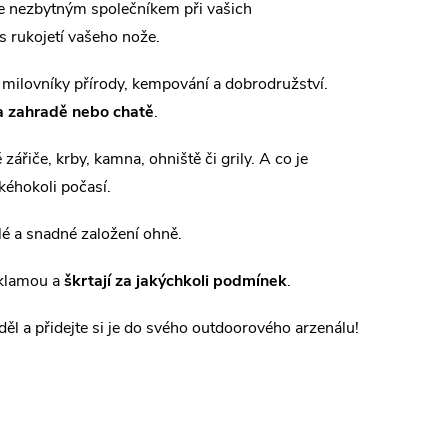
ne nezbytným společníkem při vašich
s rukojetí vašeho nože.
milovníky přírody, kempování a dobrodružství.
na zahradě nebo chatě
.
zářiče, krby, kamna, ohniště či grily. A co je
kéhokoli počasí.
lé a snadné založení ohně.
zklamou a
škrtají za jakýchkoli podmínek
.
l a přidejte si je do svého outdoorového arzenálu!