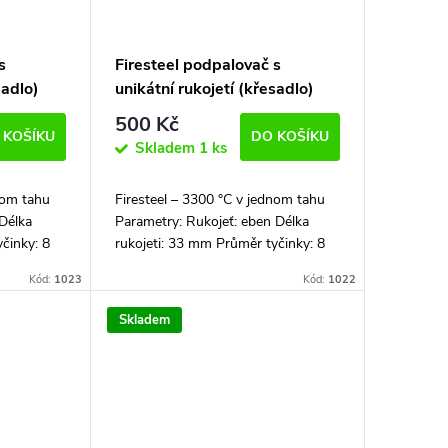
s
Firesteel podpalovač s
sadlo)
unikátní rukojetí (křesadlo)
500 Kč
 KOŠÍKU
DO KOŠÍKU
Skladem
1 ks
nom tahu
Firesteel – 3300 °C v jednom tahu
 Délka
Parametry: Rukojeť: eben Délka
činky: 8
rukojeti: 33 mm Průměr tyčinky: 8
mm
mm Celková délka: 102 mm
Kód:
1023
Kód:
1022
dávaný i...
Firesteel podpalovač je dodávaný i...
Skladem