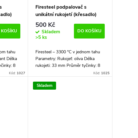
s
Firesteel podpalovač s
sadlo)
unikátní rukojetí (křesadlo)
500 Kč
 KOŠÍKU
DO KOŠÍKU
Skladem
>5 ks
nom tahu
Firesteel – 3300 °C v jednom tahu
ant Délka
Parametry: Rukojeť: oliva Délka
činky: 8
rukojeti: 33 mm Průměr tyčinky: 8
mm
mm Celková délka: 102 mm
Kód:
1027
Kód:
1025
dávaný...
Firesteel podpalovač je dodávaný i...
Skladem