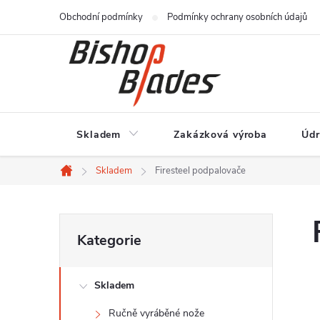
Přejít
Obchodní podmínky
Podmínky ochrany osobních údajů
na
obsah
Skladem
Zakázková výroba
Údr
Skladem
Firesteel podpalovače
Domů
P
Přeskočit
Kategorie
kategorie
o
Skladem
s
Ručně vyráběné nože