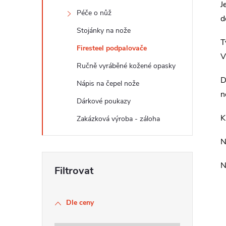
t
J
Péče o nůž
d
r
Stojánky na nože
T
Firesteel podpalovače
a
V
Ručně vyráběné kožené opasky
n
D
Nápis na čepel nože
n
Dárkové poukazy
n
K
Zakázková výroba - záloha
í
N
p
N
a
Dle ceny
n