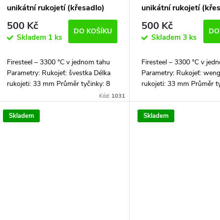
p
o
unikátní rukojetí (křesadlo)
unikátní rukojetí (kře
r
500 Kč
500 Kč
d
DO KOŠÍKU
DO
Skladem
1 ks
Skladem
3 ks
o
u
Firesteel – 3300 °C v jednom tahu
Firesteel – 3300 °C v jed
d
Parametry: Rukojeť: švestka Délka
Parametry: Rukojeť: weng
k
rukojeti: 33 mm Průměr tyčinky: 8
rukojeti: 33 mm Průměr ty
u
mm Celková délka: 102 mm
mm Celková délka: 102 
Kód:
1031
t
Firesteel podpalovač je dodávaný...
Firesteel podpalovač je do
k
Skladem
Skladem
ů
t
ů