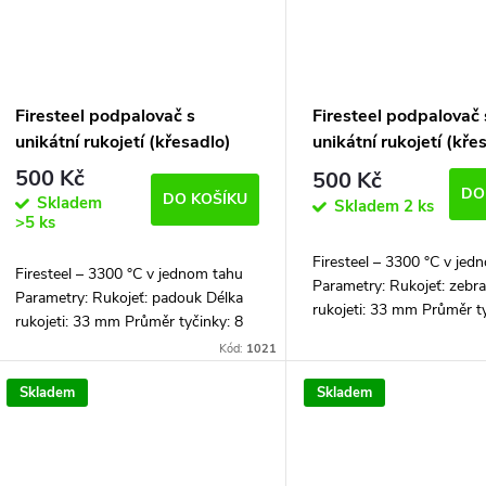
Firesteel podpalovač s
Firesteel podpalovač 
unikátní rukojetí (křesadlo)
unikátní rukojetí (kře
500 Kč
500 Kč
DO
DO KOŠÍKU
Skladem
Skladem
2 ks
>5 ks
Firesteel – 3300 °C v jed
Firesteel – 3300 °C v jednom tahu
Parametry: Rukojeť: zebr
Parametry: Rukojeť: padouk Délka
rukojeti: 33 mm Průměr ty
rukojeti: 33 mm Průměr tyčinky: 8
mm Celková délka: 102 
mm Celková délka: 102 mm
Kód:
1021
Firesteel podpalovač je do
Firesteel podpalovač je dodávaný...
Skladem
Skladem