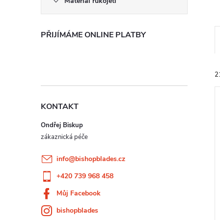
Materiál rukojeti
PŘIJÍMÁME ONLINE PLATBY
2
KONTAKT
Ondřej Biskup
í
info
@
bishopblades.cz
i
+420 739 968 458
Můj Facebook
bishopblades