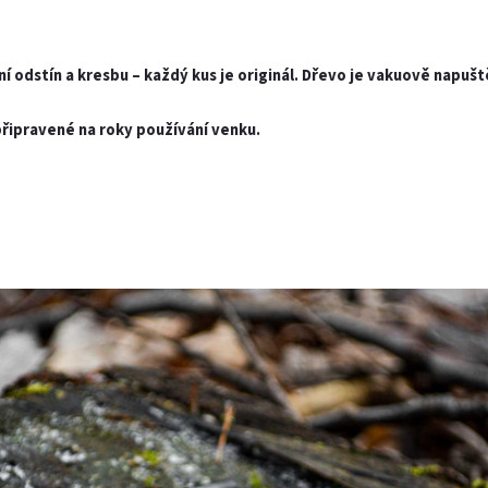
tní odstín a kresbu – každý kus je originál. Dřevo je vakuově nap
 připravené na roky používání venku.