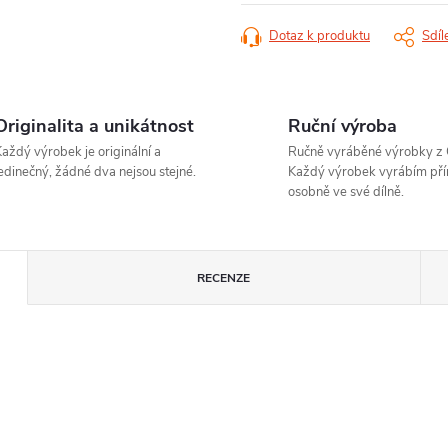
Dotaz k produktu
Sdíl
Originalita a unikátnost
Ruční výroba
aždý výrobek je originální a
Ručně vyráběné výrobky z 
edinečný, žádné dva nejsou stejné.
Každý výrobek vyrábím pří
osobně ve své dílně.
RECENZE