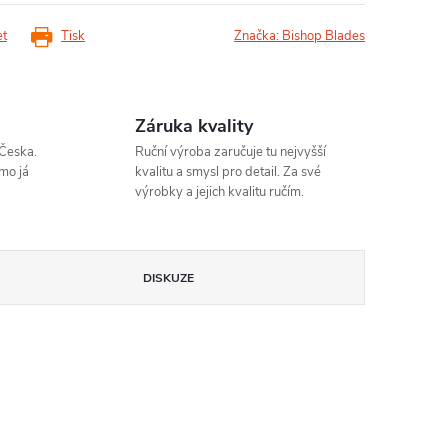
et
Tisk
Značka:
Bishop Blades
Záruka kvality
Česka.
Ruční výroba zaručuje tu nejvyšší
mo já
kvalitu a smysl pro detail. Za své
výrobky a jejich kvalitu ručím.
DISKUZE