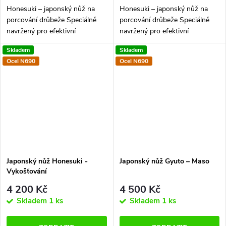
Honesuki – japonský nůž na
Honesuki – japonský nůž na
porcování drůbeže Speciálně
porcování drůbeže Speciálně
navržený pro efektivní
navržený pro efektivní
oddělování masa od kostí. Jeho
oddělování masa od kostí. Jeho
Skladem
Skladem
tenká čepel a ostrý hrot
tenká čepel a ostrý hrot
Ocel N690
Ocel N690
umožňují přesné a snadné
umožňují přesné a snadné
krájení kolem...
krájení kolem...
Japonský nůž Honesuki -
Japonský nůž Gyuto –⁠⁠⁠⁠⁠⁠ Maso
Vykošťování
4 200 Kč
4 500 Kč
Skladem
1 ks
Skladem
1 ks