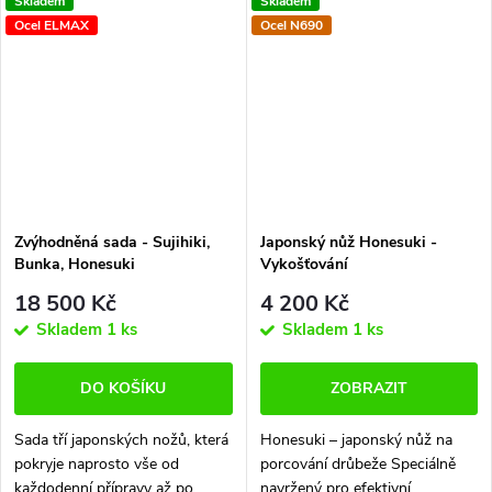
Skladem
Skladem
specialista na maso, ideální na
maximální efektivitou. Gyuto je
Ocel ELMAX
Ocel N690
větší kusy i tužší části....
hlavní nůž na maso. Zvládá...
Zvýhodněná sada - Sujihiki,
Japonský nůž Honesuki -
Bunka, Honesuki
Vykošťování
18 500 Kč
4 200 Kč
Skladem
1 ks
Skladem
1 ks
DO KOŠÍKU
ZOBRAZIT
Sada tří japonských nožů, která
Honesuki – japonský nůž na
pokryje naprosto vše od
porcování drůbeže Speciálně
každodenní přípravy až po
navržený pro efektivní