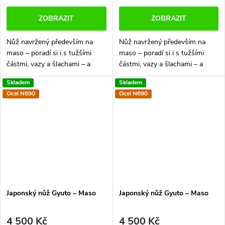
ZOBRAZIT
ZOBRAZIT
Nůž navržený především na
Nůž navržený především na
maso – poradí si i s tužšími
maso – poradí si i s tužšími
částmi, vazy a šlachami – a
částmi, vazy a šlachami – a
zároveň bez problémů zastane
zároveň bez problémů zastane
Skladem
Skladem
krájení zeleniny. Spojení
krájení zeleniny. Spojení
Ocel N690
Ocel N690
prémiových materiálů a ruční
prémiových materiálů a ruční
výroby...
výroby...
Japonský nůž Gyuto –⁠⁠⁠⁠⁠⁠ Maso
Japonský nůž Gyuto –⁠⁠⁠⁠⁠⁠ Maso
4 500 Kč
4 500 Kč