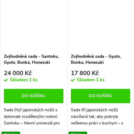
a...
Zvýhodněná sada - Santoku,
Zvýhodněná sada - Gyuto,
Gyuto, Bunka, Honesuki
Bunka, Honesuki
24 000 Kč
17 800 Kč
Skladem
1 ks
Skladem
1 ks
DO KOŠÍKU
DO KOŠÍKU
Sada čtyř japonských nožů s
Sada tří japonských nožů
dokonale rozdělenými rolemi:
navržená tak, aby pokryla
Santoku – hlavní univerzál pro
veškerou práci v kuchyni – s
každodenní přípravu. Gyuto –
jasně rozdělenými rolemi a