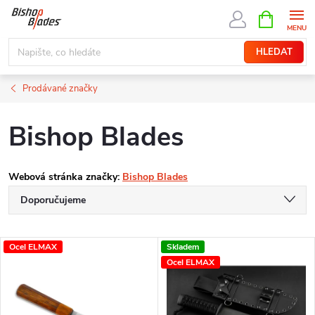
Přejít
NÁKUPNÍ
KOŠÍK
na
obsah
HLEDAT
Prodávané značky
Bishop Blades
Webová stránka značky:
Bishop Blades
Ř
Doporučujeme
a
Nejlevnější
V
Ocel ELMAX
Skladem
Nejdražší
z
Ocel ELMAX
ý
Nejprodávanější
e
Abecedně