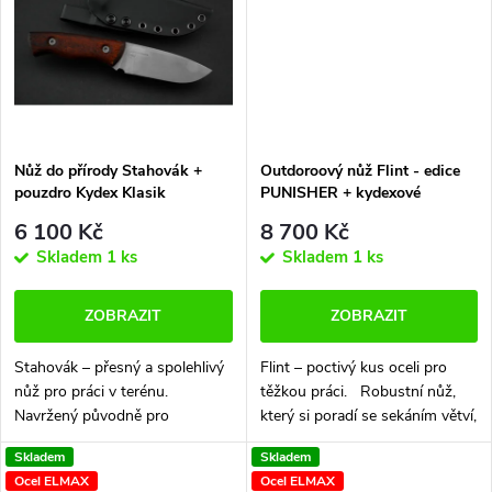
t
ů
ů
Nůž do přírody Stahovák +
Outdoroový nůž Flint - edice
pouzdro Kydex Klasik
PUNISHER + kydexové
pouzdro Klasik
6 100 Kč
8 700 Kč
Skladem
1 ks
Skladem
1 ks
ZOBRAZIT
ZOBRAZIT
Stahovák – přesný a spolehlivý
Flint – poctivý kus oceli pro
nůž pro práci v terénu.
těžkou práci. Robustní nůž,
Navržený původně pro
který si poradí se sekáním větví,
stahování zvěře, ale oblíbený i
štípáním polen i bouráním
Skladem
Skladem
pro všestranné použití v
masa. Masivní čepel a
Ocel ELMAX
Ocel ELMAX
přírodě. Oblá čepel klouže jistě
prostorná rukojeť zaručují...