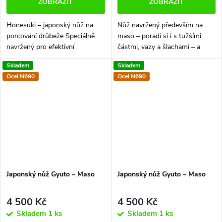
ZOBRAZIT
ZOBRAZIT
Honesuki – japonský nůž na
Nůž navržený především na
porcování drůbeže Speciálně
maso – poradí si i s tužšími
navržený pro efektivní
částmi, vazy a šlachami – a
oddělování masa od kostí. Jeho
zároveň bez problémů zastane
Skladem
Skladem
tenká čepel a ostrý hrot
krájení zeleniny. Spojení
Ocel N690
Ocel N690
umožňují přesné a snadné
prémiových materiálů a ruční
krájení kolem...
výroby...
Japonský nůž Gyuto –⁠⁠⁠⁠⁠⁠ Maso
Japonský nůž Gyuto –⁠⁠⁠⁠⁠⁠ Maso
4 500 Kč
4 500 Kč
Skladem
1 ks
Skladem
1 ks