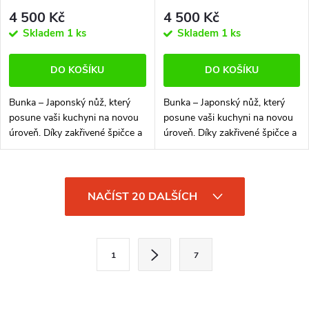
4 500 Kč
4 500 Kč
Skladem
1 ks
Skladem
1 ks
DO KOŠÍKU
DO KOŠÍKU
Bunka – Japonský nůž, který
Bunka – Japonský nůž, který
posune vaši kuchyni na novou
posune vaši kuchyni na novou
úroveň. Díky zakřivené špičce a
úroveň. Díky zakřivené špičce a
dokonale vyvážené čepeli,
dokonale vyvážené čepeli,
Bunka je ideální pro každý úkol
Bunka je ideální pro každý úkol
– od jemného krájení zeleniny...
– od jemného krájení zeleniny...
O
NAČÍST 20 DALŠÍCH
v
l
S
1
7
t
á
r
d
á