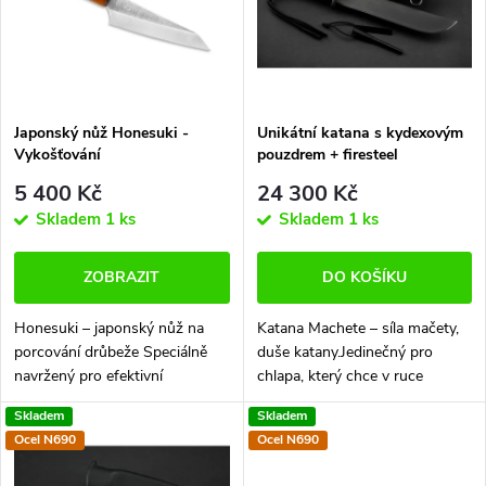
p
n
i
í
s
p
Japonský nůž Honesuki -
Unikátní katana s kydexovým
Vykošťování
pouzdrem + firesteel
p
r
5 400 Kč
24 300 Kč
r
Skladem
1 ks
Skladem
1 ks
o
o
ZOBRAZIT
DO KOŠÍKU
d
d
Honesuki – japonský nůž na
Katana Machete – síla mačety,
u
porcování drůbeže Speciálně
duše katany.Jedinečný pro
u
navržený pro efektivní
chlapa, který chce v ruce
oddělování masa od kostí. Jeho
pořádný kus poctivé práce.
k
Skladem
Skladem
tenká čepel a ostrý hrot
Dlouhá čepel, černý DLC povlak,
k
Ocel N690
Ocel N690
umožňují přesné a snadné
japonský styl a funkčnost pro
t
krájení kolem...
reálné...