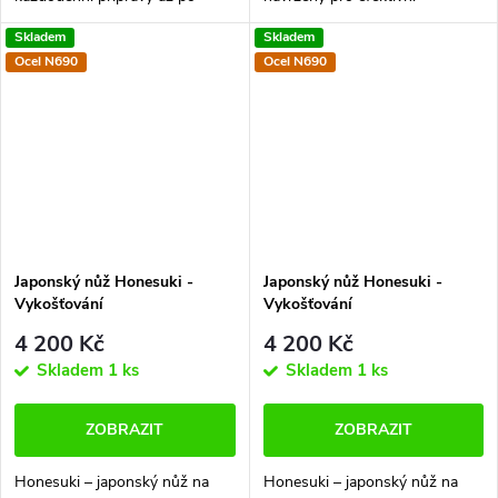
profesionální preciznost.
oddělování masa od kostí. Jeho
Skladem
Skladem
Honesuki vám dá absolutní
tenká čepel a ostrý hrot
Ocel N690
Ocel N690
kontrolu nad porcováním
umožňují přesné a snadné
drůbeže – přesné...
krájení kolem...
Japonský nůž Honesuki -
Japonský nůž Honesuki -
Vykošťování
Vykošťování
4 200 Kč
4 200 Kč
Skladem
1 ks
Skladem
1 ks
ZOBRAZIT
ZOBRAZIT
Honesuki – japonský nůž na
Honesuki – japonský nůž na