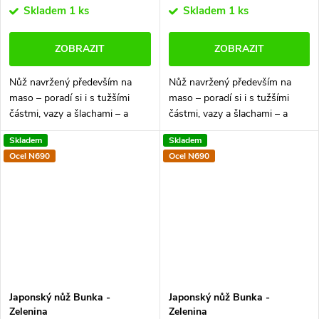
Skladem
1 ks
Skladem
1 ks
ZOBRAZIT
ZOBRAZIT
Nůž navržený především na
Nůž navržený především na
maso – poradí si i s tužšími
maso – poradí si i s tužšími
částmi, vazy a šlachami – a
částmi, vazy a šlachami – a
zároveň bez problémů zastane
zároveň bez problémů zastane
Skladem
Skladem
krájení zeleniny. Spojení
krájení zeleniny. Spojení
Ocel N690
Ocel N690
prémiových materiálů a ruční
prémiových materiálů a ruční
výroby...
výroby...
Japonský nůž Bunka -
Japonský nůž Bunka -
Zelenina
Zelenina