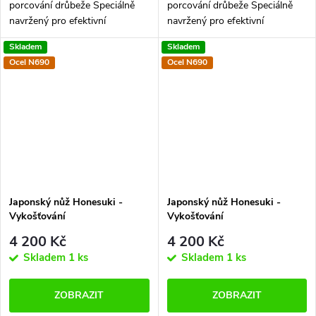
porcování drůbeže Speciálně
porcování drůbeže Speciálně
navržený pro efektivní
navržený pro efektivní
oddělování masa od kostí. Jeho
oddělování masa od kostí. Jeho
Skladem
Skladem
tenká čepel a ostrý hrot
tenká čepel a ostrý hrot
Ocel N690
Ocel N690
umožňují přesné a snadné
umožňují přesné a snadné
krájení kolem...
krájení kolem...
Japonský nůž Honesuki -
Japonský nůž Honesuki -
Vykošťování
Vykošťování
4 200 Kč
4 200 Kč
Skladem
1 ks
Skladem
1 ks
ZOBRAZIT
ZOBRAZIT