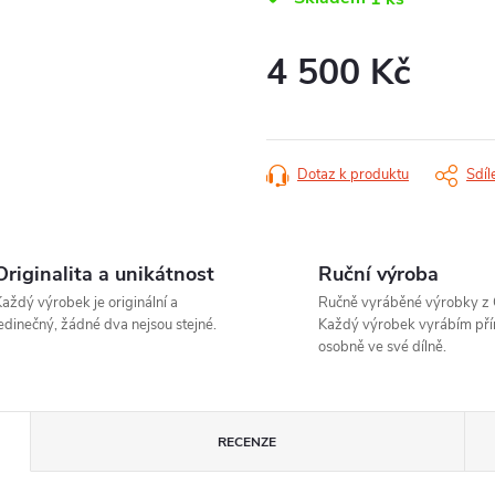
4 500 Kč
Měrná
cena:
Dotaz k produktu
Sdíl
Originalita a unikátnost
Ruční výroba
aždý výrobek je originální a
Ručně vyráběné výrobky z 
edinečný, žádné dva nejsou stejné.
Každý výrobek vyrábím pří
osobně ve své dílně.
RECENZE