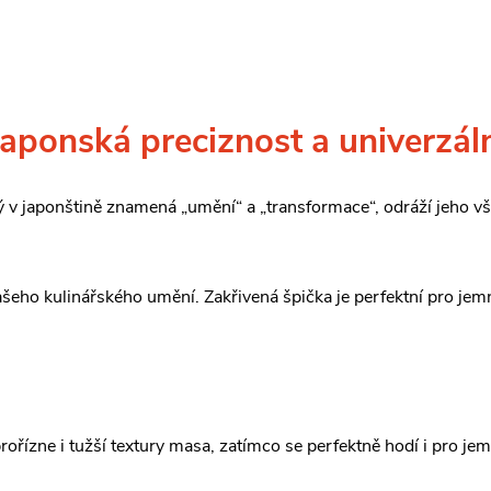
onská preciznost a univerzál
rý v japonštině znamená „umění“ a „transformace“, odráží jeho v
ašeho kulinářského umění. Zakřivená špička je perfektní pro jemné
ořízne i tužší textury masa, zatímco se perfektně hodí i pro je