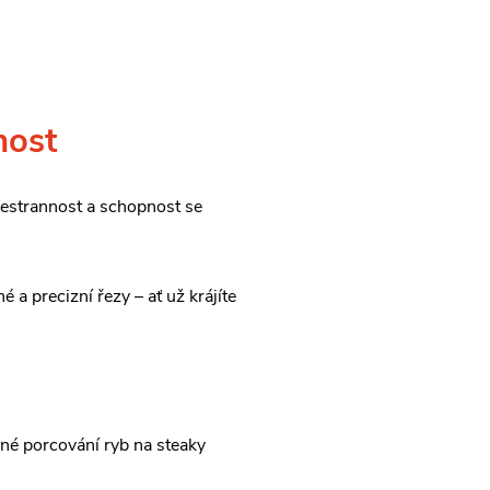
nost
šestrannost a schopnost se
 a precizní řezy – ať už krájíte
mné porcování ryb na steaky