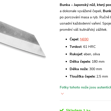
Bunka – Japonský nůž, který po
a dokonale vyvážené čepeli,
Bun
po porcování masa a ryb. Ručně b
usnadní každodenní vaření. Spoje
promění váš kulinářský zážitek.
Čepel:
N690
Tvrdost
: 61 HRC
Rukojeť:
eben, oliva
Délka čepele:
180 mm
Délka nože:
300 mm
Tloušťka čepele:
2,5 mm
Fotky tohoto nože jsou autentick
Skladem
1 ks