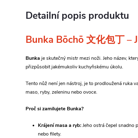
Detailní popis produktu
Bunka Bōchō 文化包丁 – Jap
Bunka
je skutečný mistr mezi noži. Jeho název, kte
přizpůsobit jakémukoliv kuchyňskému úkolu.
Tento nůž není jen nástroj, je to prodloužená ruka v
maso, ryby, zeleninu nebo ovoce.
Proč si zamilujete Bunka?
Krájení masa a ryb:
Jeho ostrá čepel snadno pr
nebo filety.