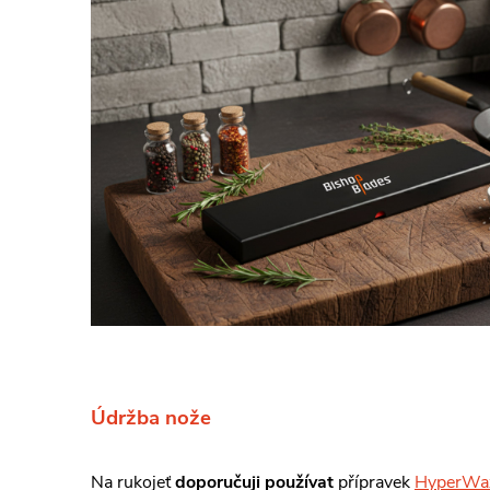
Údržba nože
Na rukojeť
doporučuji používat
přípravek
HyperWa