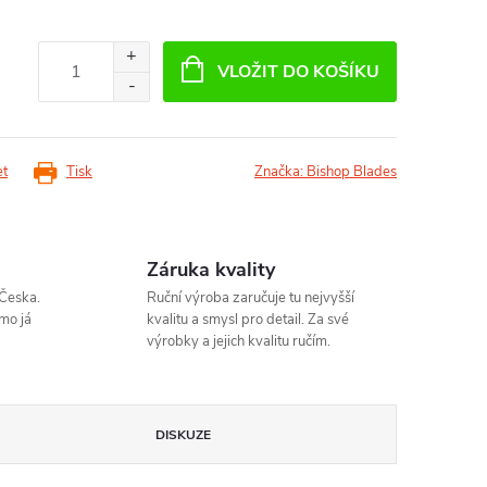
VLOŽIT DO KOŠÍKU
et
Tisk
Značka:
Bishop Blades
Záruka kvality
Česka.
Ruční výroba zaručuje tu nejvyšší
mo já
kvalitu a smysl pro detail. Za své
výrobky a jejich kvalitu ručím.
DISKUZE