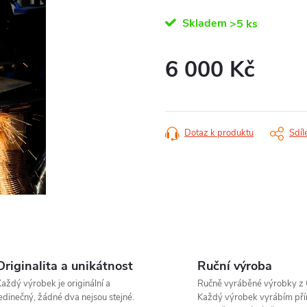
Skladem
>5 ks
6 000 Kč
Měrná
cena:
Dotaz k produktu
Sdíl
Originalita a unikátnost
Ruční výroba
aždý výrobek je originální a
Ručně vyráběné výrobky z 
edinečný, žádné dva nejsou stejné.
Každý výrobek vyrábím pří