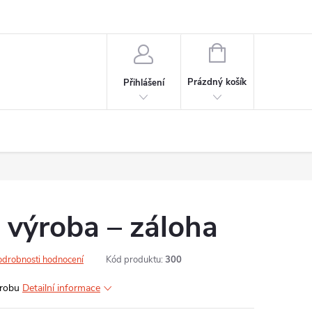
NÁKUPNÍ
KOŠÍK
Prázdný košík
Přihlášení
výroba –⁠ záloha
odrobnosti hodnocení
Kód produktu:
300
ýrobu
Detailní informace