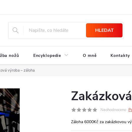
HLEDAT
žba nožů
Encyklopedie
O mně
Kontakty
ová výroba –⁠ záloha
Zakázková 
Neohodnoceno
P
Záloha 6000Kč za zakázkovou v