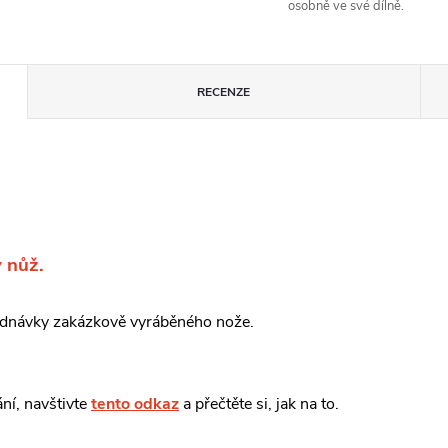
osobně ve své dílně.
RECENZE
 nůž.
jednávky zakázkově vyráběného nože.
ní, navštivte
tento odkaz
a přečtěte si, jak na to.