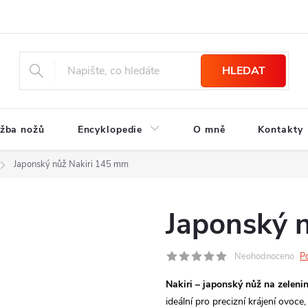
HLEDAT
žba nožů
Encyklopedie
O mně
Kontakty
Japonský nůž Nakiri 145 mm
Japonský 
Neohodnoceno
P
Nakiri – japonský nůž na zeleni
ideální pro precizní krájení ovoce,