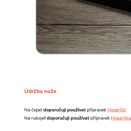
Údržba nože
Na čepel
doporučuji používat
přípravek
HyperOil
Na rukojeť
doporučuji používat
přípravek
HyperWa