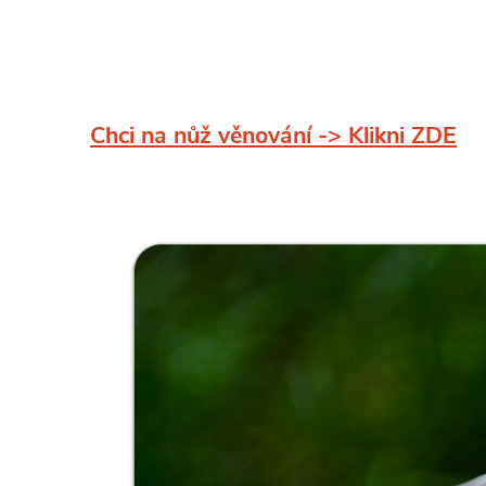
Chci na nůž věnování -> Klikni ZDE