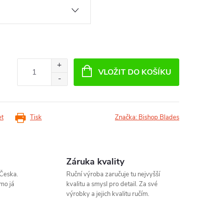
VLOŽIT DO KOŠÍKU
et
Tisk
Značka:
Bishop Blades
Záruka kvality
Česka.
Ruční výroba zaručuje tu nejvyšší
mo já
kvalitu a smysl pro detail. Za své
výrobky a jejich kvalitu ručím.