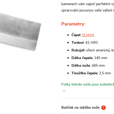
kamenech vám zajistí perfektní vý
zpracování posunou vaše vaření 
Parametry:
Čepel:
ELMAX
Tvrdost
: 61 HRC
Rukojeť:
ořech americký, b
Délka čepele:
145 mm
Délka nože:
265 mm
Tloušťka čepele:
2,5 mm
Fotky tohoto nože jsou autentick
Balíček na údržbu nože
?