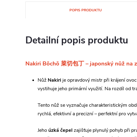
POPIS PRODUKTU
Detailní popis produktu
Nakiri Bōchō 菜切包丁 – japonský nůž na zel
Nůž
Nakiri
je opravdový mistr při krájení ovoc
vystihuje jeho primární využití. Na rozdíl od 
Tento nůž se vyznačuje charakteristickým obdé
rychlá, efektivní a precizní – perfektní pro v
Jeho
úzká čepel
zajišťuje plynulý pohyb při p