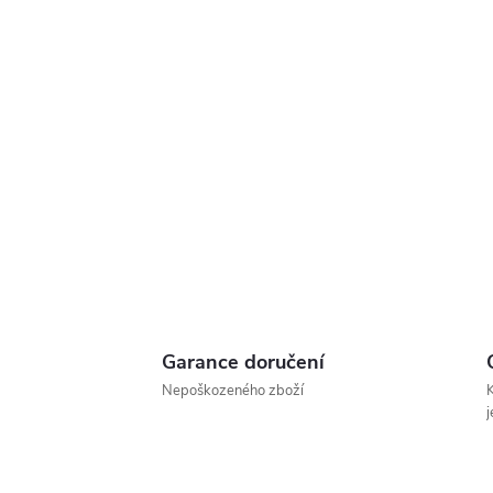
Garance doručení
Nepoškozeného zboží
K
j