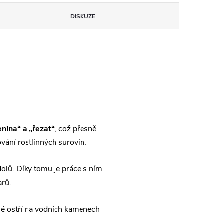
DISKUZE
enina“ a „řezat“
, což přesně
ování rostlinných surovin.
olů. Díky tomu je práce s ním
arů.
ené ostří na vodních kamenech