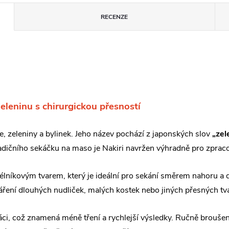
RECENZE
eninu s chirurgickou přesností
e, zeleniny a bylinek. Jeho název pochází z japonských slov
„zel
tradičního sekáčku na maso je Nakiri navržen výhradně pro zprac
lníkovým tvarem, který je ideální pro sekání směrem nahoru a d
ytváření dlouhých nudliček, malých kostek nebo jiných přesných tv
ráci, což znamená méně tření a rychlejší výsledky. Ručně brouš