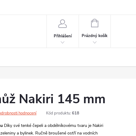
NÁKUPNÍ
KOŠÍK
Prázdný košík
Přihlášení
nůž Nakiri 145 mm
odrobnosti hodnocení
Kód produktu:
618
nu
Díky své tenké čepeli a obdélníkovému tvaru je Nakiri
 zeleniny a bylinek.
Ručně broušené ostří na vodních