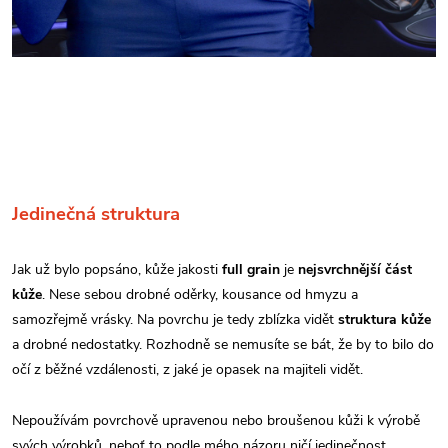
Jedinečná struktura
Jak už bylo popsáno, kůže jakosti
full grain
je
nejsvrchnější část
kůže
. Nese sebou drobné oděrky, kousance od hmyzu a
samozřejmě vrásky. Na povrchu je tedy zblízka vidět
struktura kůže
a drobné nedostatky. Rozhodně se nemusíte se bát, že by to bilo do
očí z běžné vzdálenosti, z jaké je opasek na majiteli vidět.
Nepoužívám povrchově upravenou nebo broušenou kůži k výrobě
svých výrobků, neboť to podle mého názoru ničí jedinečnost