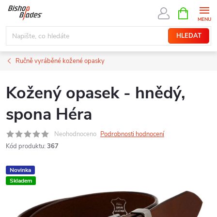
Přejít
NÁKUPNÍ
KOŠÍK
na
obsah
HLEDAT
Ručně vyráběné kožené opasky
Kožený opasek - hnědý,
spona Héra
Neohodnoceno
Podrobnosti hodnocení
Kód produktu:
367
Novinka
Skladem