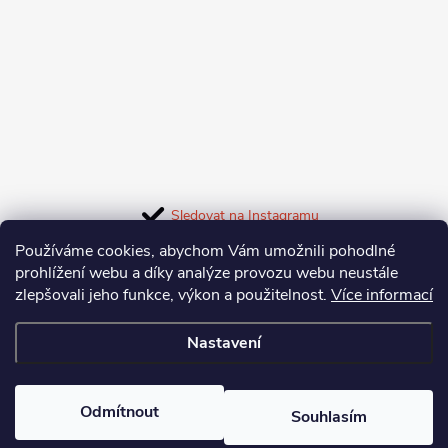
t
í
Sledovat na Instagramu
Používáme cookies, abychom Vám umožnili pohodlné
Facebook
prohlížení webu a díky analýze provozu webu neustále
zlepšovali jeho funkce, výkon a použitelnost.
Více informací
Nastavení
Informace pro vás
Odmítnout
Souhlasím
Copyright 2026
Bishopblades
. Všechna práva vyhrazena.
Upravit
nastavení cookies