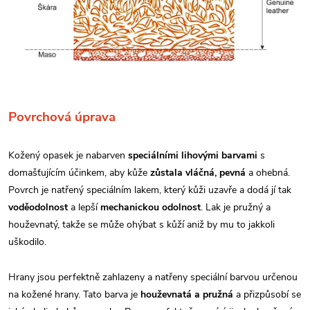
Povrchová úprava
Kožený opasek je nabarven
speciálními lihovými barvami
s
domašťujícím účinkem, aby kůže
zůstala vláčná, pevná
a ohebná.
Povrch je natřený speciálním lakem, který kůži uzavře a dodá jí tak
voděodolnost
a lepší
mechanickou odolnost
. Lak je pružný a
houževnatý, takže se může ohýbat s kůží aniž by mu to jakkoli
uškodilo.
Hrany jsou perfektně zahlazeny a natřeny speciální barvou určenou
na kožené hrany. Tato barva je
houževnatá a pružná
a přizpůsobí se