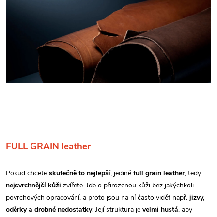
FULL GRAIN leather
Pokud chcete
skutečně to nejlepší
, jedině
full grain leather
, tedy
nejsvrchnější kůži
zvířete. Jde o přirozenou kůži bez jakýchkoli
povrchových opracování, a proto jsou na ní často vidět např.
jizvy,
oděrky a drobné nedostatky
. Její struktura je
velmi hustá
, aby