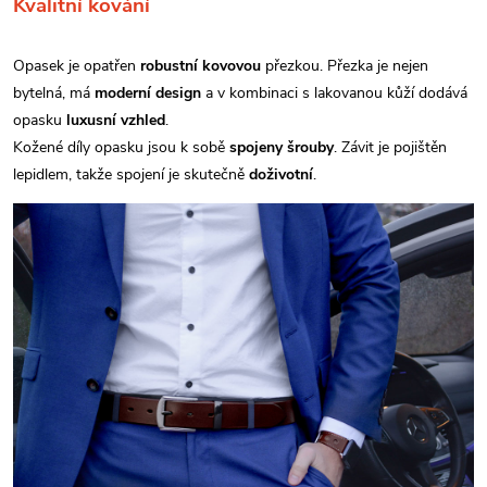
Kvalitní kování
Opasek je opatřen
robustní kovovou
přezkou. Přezka je nejen
bytelná, má
moderní design
a v kombinaci s lakovanou kůží dodává
opasku
luxusní vzhled
.
Kožené díly opasku jsou k sobě
spojeny šrouby
. Závit je pojištěn
lepidlem, takže spojení je skutečně
doživotní
.