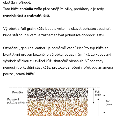
obstála v přírodě.
Tato kůže
chránila zvíře
před vnějšími vlivy, predátory a je tedy
nejodolnější a nejkvalitnější
.
Výrobek z
full grain kůže
bude s věkem získávat bohatou „patinu",
bude stárnout s vámi a zaznamenávat jednotlivá dobrodružství.
Označení „genuine leather“ je poměrně vágní. Není to typ kůže ani
kvalitativní úroveň koženého výrobku, pouze nám říká, že kupovaný
výrobek nějakou tu zvířecí kůži skutečně obsahuje. Vůbec tedy
nemusí jít o kvalitní část kůže, protože označení v překladu znamená
pouze „
pravá kůže
".