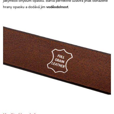
jakýmkoli ohybům opasku. Barva perfektně uzavírá jinak obnažené
hrany opasku a dodává jim
voděodolnost
.