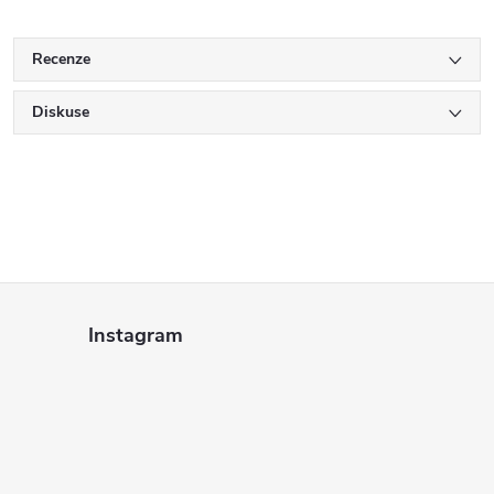
Recenze
Diskuse
Z
Instagram
á
p
a