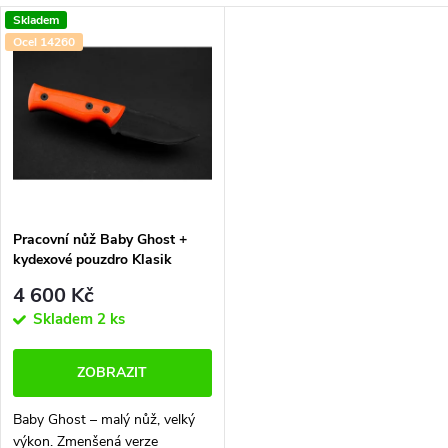
a
V
Skladem
Nejdražší
z
Ocel 14260
ý
Nejprodávanější
e
p
Abecedně
n
i
í
s
p
Pracovní nůž Baby Ghost +
kydexové pouzdro Klasik
p
r
4 600 Kč
r
Skladem
2 ks
o
o
ZOBRAZIT
d
d
Baby Ghost – malý nůž, velký
výkon. Zmenšená verze