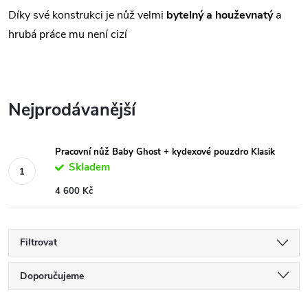
Díky své konstrukci je nůž velmi
bytelný a houževnatý
a
hrubá práce mu není cizí
Nejprodávanější
Pracovní nůž Baby Ghost + kydexové pouzdro Klasik
Skladem
4 600 Kč
Filtrovat
Ř
Doporučujeme
Nejlevnější