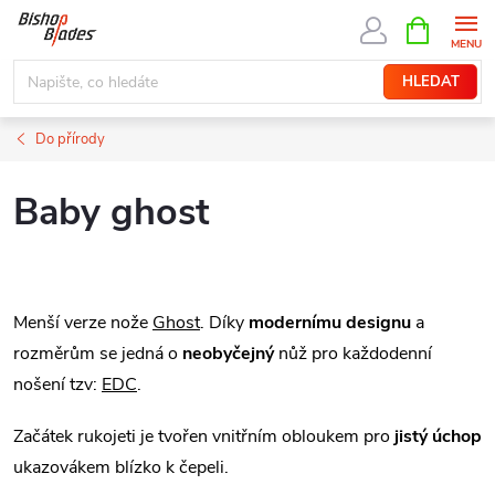
Přejít
NÁKUPNÍ
KOŠÍK
na
obsah
HLEDAT
Do přírody
Baby ghost
Menší verze nože
Ghost
. Díky
modernímu designu
a
rozměrům se jedná o
neobyčejný
nůž pro každodenní
nošení tzv:
EDC
.
Začátek rukojeti je tvořen vnitřním obloukem pro
jistý úchop
ukazovákem blízko k čepeli.