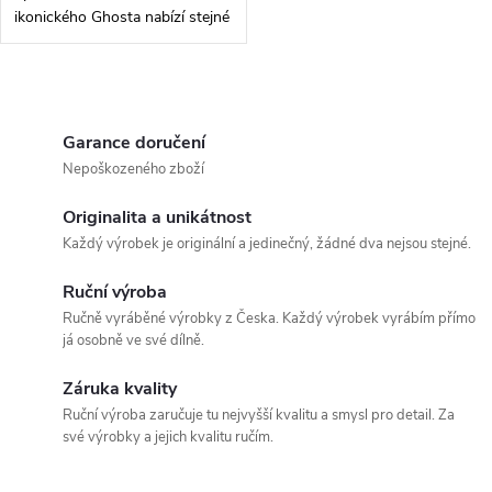
u
u
ikonického Ghosta nabízí stejné
kvality v kompaktním těle.
k
Lehký, obratný a nečekaně
k
bytelný – ideální nůž pro
O
t
každodenní...
t
v
Garance doručení
ů
Nepoškozeného zboží
ů
l
Originalita a unikátnost
á
Každý výrobek je originální a jedinečný, žádné dva nejsou stejné.
d
Ruční výroba
a
Ručně vyráběné výrobky z Česka. Každý výrobek vyrábím přímo
já osobně ve své dílně.
c
Záruka kvality
í
Ruční výroba zaručuje tu nejvyšší kvalitu a smysl pro detail. Za
své výrobky a jejich kvalitu ručím.
p