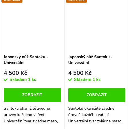
kuchyňských nožů najednou.
kuchyňských nožů najednou.
Ruční výroba a perfektní...
Ruční výroba a perfektní...
Japonský nůž Santoku -
Japonský nůž Santoku -
Univerzální
Univerzální
4 500 Kč
4 500 Kč
Skladem
1 ks
Skladem
1 ks
ZOBRAZIT
ZOBRAZIT
Santoku okamžitě zvedne
Santoku okamžitě zvedne
úroveň každého vaření.
úroveň každého vaření.
Univerzální tvar zvládne maso,
Univerzální tvar zvládne maso,
zeleninu i ryby a dokáže
zeleninu i ryby a dokáže