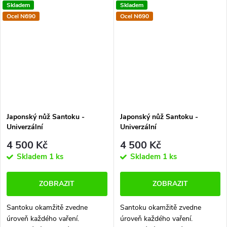
Skladem
Skladem
nahradit hned několik
nahradit hned několik
Ocel N690
Ocel N690
kuchyňských nožů najednou.
kuchyňských nožů najednou.
Ruční výroba a perfektní...
Ruční výroba a perfektní...
Japonský nůž Santoku -
Japonský nůž Santoku -
Univerzální
Univerzální
4 500 Kč
4 500 Kč
Skladem
1 ks
Skladem
1 ks
ZOBRAZIT
ZOBRAZIT
Santoku okamžitě zvedne
Santoku okamžitě zvedne
úroveň každého vaření.
úroveň každého vaření.