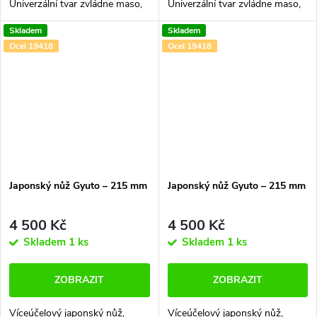
Univerzální tvar zvládne maso,
Univerzální tvar zvládne maso,
zeleninu i ryby a dokáže
zeleninu i ryby a dokáže
Skladem
Skladem
nahradit hned několik
nahradit hned několik
Ocel 19418
Ocel 19418
kuchyňských nožů najednou.
kuchyňských nožů najednou.
Ruční výroba a perfektní...
Ruční výroba a perfektní...
Japonský nůž Gyuto –⁠⁠⁠⁠⁠⁠ 215 mm
Japonský nůž Gyuto –⁠⁠⁠⁠⁠⁠ 215 mm
4 500 Kč
4 500 Kč
Skladem
1 ks
Skladem
1 ks
ZOBRAZIT
ZOBRAZIT
Víceúčelový japonský nůž,
Víceúčelový japonský nůž,