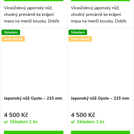
Víceúčelový japonský nůž,
Víceúčelový japonský nůž,
vhodný primárně ke krájení
vhodný primárně ke krájení
masa na menší kousky. Dobře
masa na menší kousky. Dobře
si poradí s tužšími částmi, jako
si poradí s tužšími částmi, jako
Skladem
Skladem
jsou třeba vazy a šlachy, lze jej
jsou třeba vazy a šlachy, lze jej
Ocel 19418
Ocel 19418
ovšem spolehlivě využít i u...
ovšem spolehlivě využít i u...
Japonský nůž Gyuto –⁠⁠⁠⁠⁠⁠ 215 mm
Japonský nůž Gyuto –⁠⁠⁠⁠⁠⁠ 215 mm
4 500 Kč
4 500 Kč
Skladem
1 ks
Skladem
1 ks