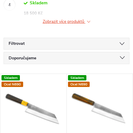
Skladem
18 500 Kč
Zobrazit více produktů
Filtrovat
Ř
Doporučujeme
a
Nejlevnější
V
Skladem
Skladem
Nejdražší
z
Ocel N690
Ocel N690
ý
Nejprodávanější
e
p
Abecedně
n
i