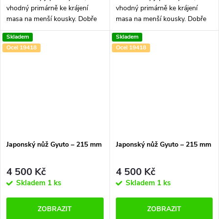
vhodný primárně ke krájení
vhodný primárně ke krájení
masa na menší kousky. Dobře
masa na menší kousky. Dobře
si poradí s tužšími částmi, jako
si poradí s tužšími částmi, jako
Skladem
Skladem
jsou třeba vazy a šlachy, lze jej
jsou třeba vazy a šlachy, lze jej
Ocel 19418
Ocel 19418
ovšem spolehlivě využít i u...
ovšem spolehlivě využít i u...
Japonský nůž Gyuto –⁠⁠⁠⁠⁠⁠ 215 mm
Japonský nůž Gyuto –⁠⁠⁠⁠⁠⁠ 215 mm
4 500 Kč
4 500 Kč
Skladem
1 ks
Skladem
1 ks
ZOBRAZIT
ZOBRAZIT