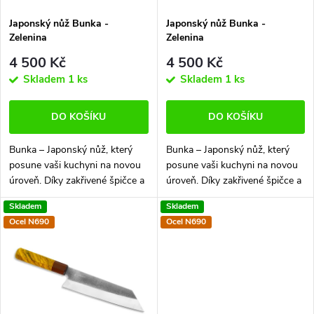
í
s
p
Japonský nůž Bunka -
Japonský nůž Bunka -
Zelenina
Zelenina
p
r
4 500 Kč
4 500 Kč
r
Skladem
1 ks
Skladem
1 ks
o
o
DO KOŠÍKU
DO KOŠÍKU
d
d
Bunka – Japonský nůž, který
Bunka – Japonský nůž, který
u
posune vaši kuchyni na novou
posune vaši kuchyni na novou
u
úroveň. Díky zakřivené špičce a
úroveň. Díky zakřivené špičce a
dokonale vyvážené čepeli,
dokonale vyvážené čepeli,
k
Skladem
Skladem
Bunka je ideální pro každý úkol
Bunka je ideální pro každý úkol
k
Ocel N690
Ocel N690
– od jemného krájení zeleniny...
– od jemného krájení zeleniny...
t
t
ů
ů