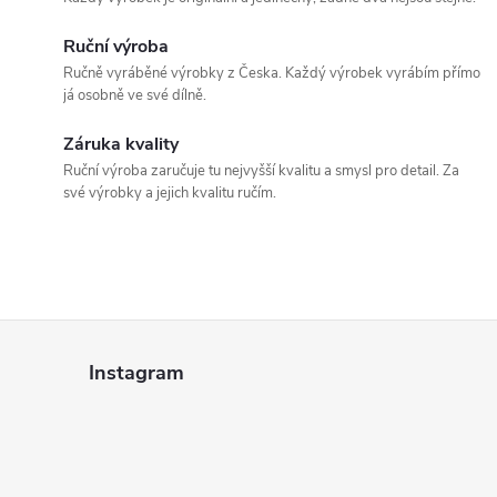
í
v
á
Ruční výroba
p
Ručně vyráběné výrobky z Česka. Každý výrobek vyrábím přímo
n
já osobně ve své dílně.
r
í
v
Záruka kvality
Ruční výroba zaručuje tu nejvyšší kvalitu a smysl pro detail. Za
k
své výrobky a jejich kvalitu ručím.
y
v
ý
Z
p
Instagram
á
i
p
s