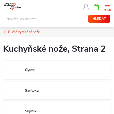
Přejít
NÁKUPNÍ
KOŠÍK
na
obsah
HLEDAT
Ručně vyráběné nože
Kuchyňské nože
, Strana 2
Gyuto
Santoku
Sujihiki