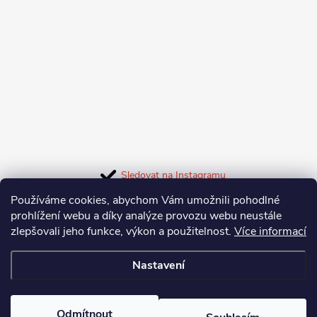
a
u
t
í
Sledovat na Instagramu
Používáme cookies, abychom Vám umožnili pohodlné
Facebook
prohlížení webu a díky analýze provozu webu neustále
zlepšovali jeho funkce, výkon a použitelnost.
Více informací
Nastavení
Informace pro vás
Odmítnout