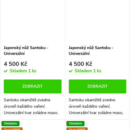
Japonský nůž Santoku -
Japonský nůž Santoku -
Univerzální
Univerzální
4 500 Kč
4 500 Kč
Skladem
1 ks
Skladem
1 ks
ZOBRAZIT
ZOBRAZIT
Santoku okamžitě zvedne
Santoku okamžitě zvedne
úroveň každého vaření.
úroveň každého vaření.
Univerzální tvar zvládne maso,
Univerzální tvar zvládne maso,
zeleninu i ryby a dokáže
zeleninu i ryby a dokáže
Skladem
Skladem
nahradit hned několik
nahradit hned několik
Ocel N690
Ocel N690