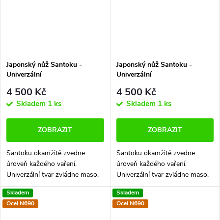
Japonský nůž Santoku -
Japonský nůž Santoku -
Univerzální
Univerzální
4 500 Kč
4 500 Kč
Skladem
1 ks
Skladem
1 ks
ZOBRAZIT
ZOBRAZIT
Santoku okamžitě zvedne
Santoku okamžitě zvedne
úroveň každého vaření.
úroveň každého vaření.
Univerzální tvar zvládne maso,
Univerzální tvar zvládne maso,
zeleninu i ryby a dokáže
zeleninu i ryby a dokáže
Skladem
Skladem
nahradit hned několik
nahradit hned několik
Ocel N690
Ocel N690
kuchyňských nožů najednou.
kuchyňských nožů najednou.
Ruční výroba a perfektní...
Ruční výroba a perfektní...