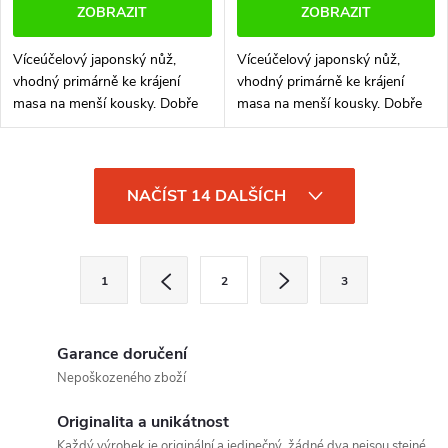
ZOBRAZIT
ZOBRAZIT
Víceúčelový japonský nůž,
Víceúčelový japonský nůž,
vhodný primárně ke krájení
vhodný primárně ke krájení
masa na menší kousky. Dobře
masa na menší kousky. Dobře
si poradí s tužšími částmi, jako
si poradí s tužšími částmi, jako
jsou třeba vazy a šlachy, lze jej
jsou třeba vazy a šlachy, lze jej
ovšem spolehlivě využít i u...
ovšem spolehlivě využít i u...
O
NAČÍST 14 DALŠÍCH
v
l
S
1
2
3
t
á
r
d
á
Garance doručení
a
n
Nepoškozeného zboží
k
c
Originalita a unikátnost
o
Každý výrobek je originální a jedinečný, žádné dva nejsou stejné.