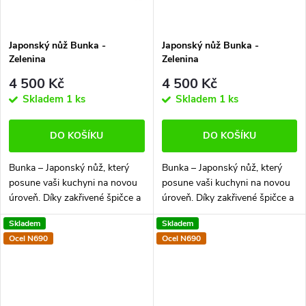
Japonský nůž Bunka -
Japonský nůž Bunka -
Zelenina
Zelenina
4 500 Kč
4 500 Kč
Skladem
1 ks
Skladem
1 ks
DO KOŠÍKU
DO KOŠÍKU
Bunka – Japonský nůž, který
Bunka – Japonský nůž, který
posune vaši kuchyni na novou
posune vaši kuchyni na novou
úroveň. Díky zakřivené špičce a
úroveň. Díky zakřivené špičce a
dokonale vyvážené čepeli,
dokonale vyvážené čepeli,
Skladem
Skladem
Bunka je ideální pro každý úkol
Bunka je ideální pro každý úkol
Ocel N690
Ocel N690
– od jemného krájení zeleniny...
– od jemného krájení zeleniny...