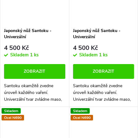
Japonský nůž Santoku -
Japonský nůž Santoku -
Univerzální
Univerzální
4 500 Kč
4 500 Kč
Skladem
1 ks
Skladem
1 ks
ZOBRAZIT
ZOBRAZIT
Santoku okamžitě zvedne
Santoku okamžitě zvedne
úroveň každého vaření.
úroveň každého vaření.
Univerzální tvar zvládne maso,
Univerzální tvar zvládne maso,
zeleninu i ryby a dokáže
zeleninu i ryby a dokáže
Skladem
Skladem
nahradit hned několik
nahradit hned několik
Ocel N690
Ocel N690
kuchyňských nožů najednou.
kuchyňských nožů najednou.
Ruční výroba a perfektní...
Ruční výroba a perfektní...