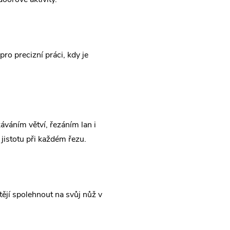
pro precizní práci, kdy je
áváním větví, řezáním lan i
jistotu při každém řezu.
tějí spolehnout na svůj nůž v