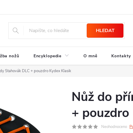
HLEDAT
žba nožů
Encyklopedie
O mně
Kontakty
ody Stahovák DLC + pouzdro Kydex Klasik
Nůž do př
+ pouzdro 
Neohodnoceno
P