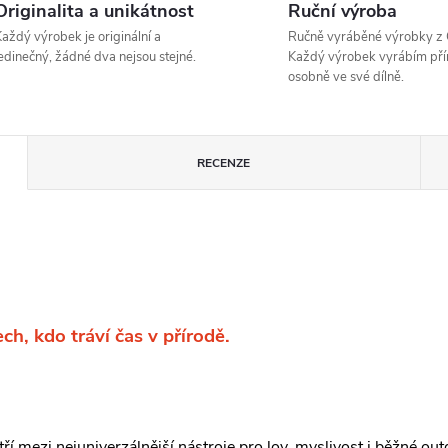
Originalita a unikátnost
Ruční výroba
aždý výrobek je originální a
Ručně vyráběné výrobky z 
edinečný, žádné dva nejsou stejné.
Každý výrobek vyrábím pří
osobně ve své dílně.
RECENZE
ch, kdo tráví čas v přírodě.
 mezi nejuniverzálnější nástroje pro lov, myslivost i běžné outd