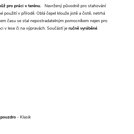
ůž pro práci v terénu.
Navržený původně pro stahování
é použití v přírodě.
Oblá čepel klouže jistě a čistě, netrhá
em času se stal nepostradatelným pomocníkem nejen pro
ci v lese či na výpravách.
Součástí je
ručně vyráběné
 pouzdro
- Klasik