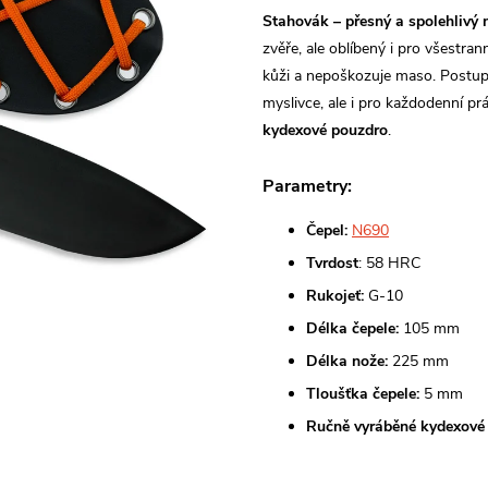
Stahovák – přesný a spolehlivý n
zvěře, ale oblíbený i pro všestrann
kůži a nepoškozuje maso.
Postup
myslivce, ale i pro každodenní prá
kydexové pouzdro
.
Parametry:
Čepel:
N690
Tvrdost
: 58 HRC
Rukojeť:
G-10
Délka čepele:
105 mm
Délka nože:
225 mm
Tloušťka čepele:
5 mm
Ručně vyráběné kydexové