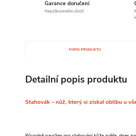
Garance doručení
Nepoškozeného zboží
K
j
POPIS PRODUKTU
Detailní popis produktu
Stahovák – nůž, který si získal oblibu u vše
Původně navržen pro stahování kůže zvěře, dnes patří