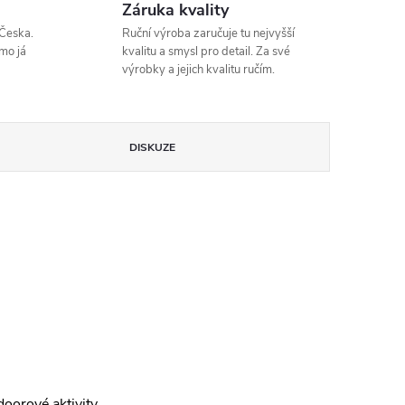
Záruka kvality
Česka.
Ruční výroba zaručuje tu nejvyšší
mo já
kvalitu a smysl pro detail. Za své
výrobky a jejich kvalitu ručím.
DISKUZE
oorové aktivity.