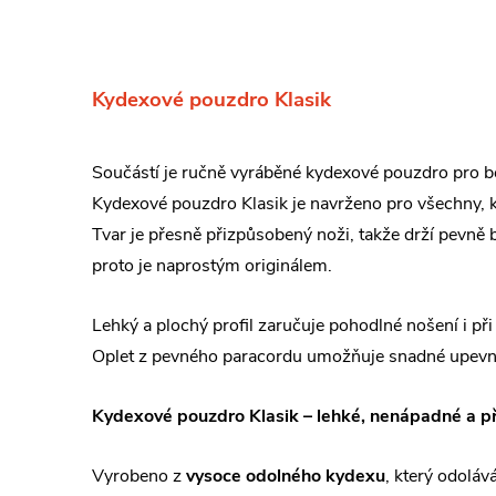
Kydexové pouzdro Klasik
Součástí je ručně vyráběné kydexové pouzdro pro be
Kydexové pouzdro Klasik je navrženo pro všechny, k
Tvar je přesně přizpůsobený noži, takže drží pevně
proto je naprostým originálem.
Lehký a plochý profil zaručuje pohodlné nošení i př
Oplet z pevného paracordu umožňuje snadné upevnění
Kydexové pouzdro Klasik – lehké, nenápadné a p
Vyrobeno z
vysoce odolného kydexu
, který odoláv