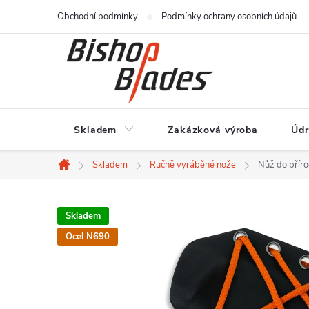
Přejít
Obchodní podmínky
Podmínky ochrany osobních údajů
na
obsah
Skladem
Zakázková výroba
Údr
Skladem
Ručně vyráběné nože
Nůž do přír
Domů
Skladem
Ocel N690