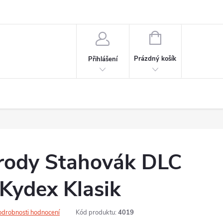
NÁKUPNÍ
KOŠÍK
Prázdný košík
Přihlášení
írody Stahovák DLC
Kydex Klasik
odrobnosti hodnocení
Kód produktu:
4019