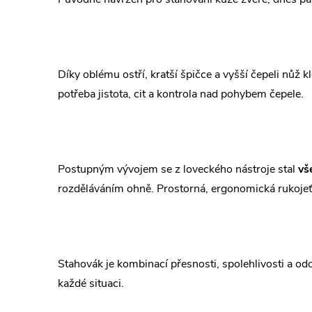
Díky oblému ostří, kratší špičce a vyšší čepeli nůž kl
potřeba jistota, cit a kontrola nad pohybem čepele.
Postupným vývojem se z loveckého nástroje stal
vš
rozděláváním ohně. Prostorná, ergonomická rukojeť p
Stahovák je kombinací přesnosti, spolehlivosti a odol
každé situaci.