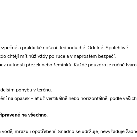
zpečné a praktické nošení. Jednoduché. Odolné. Spolehlivé.
do chtějí mít nůž vždy po ruce a v naprostém bezpečí.
 bez nutnosti přezek nebo řemínků. Každé pouzdro je ručně tvaro
i delším pohybu v terénu.
 na opasek – ať už vertikálně nebo horizontálně, podle vašich 
řipravené na všechno.
á vodě, mrazu i opotřebení. Snadno se udržuje, nevyžaduje žádno